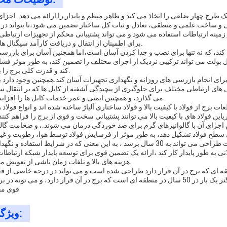
ک طرح چهار ضلعی را اتخاذ می کند و ظاهر منظم و پایدار را ارائه می دهد. اجزای
احی و ساخت علمی و منطقی، تعادل و ثبات کل ساختار تضمین می شود،تا بتواند در
 زمینه ارتباطات استفاده می شود و می تواند پشتیبانی محکم از تجهیزات ارتباطی
برای اطمینان از انتقال و دریافت کارآمد سیگنال ها فراهم کند.
می کند، که نه تنها برای نصب و جدا کردن آسان است،اما همچنین آسان برای بازرس
 بولت می تواند ترکیبی نزدیک از اجزای مختلف را تضمین کند، به طور موثر فشار
کند و قدرت کلی برج را بهبود بخشد.
برای انجام بازرسی های روزانه و نگهداری تجهیزات آسان کند.همچنین وجود دارد 
 های ارتباطی مختلف برای جلوگیری از پیچیدگی آشفته از کابل ها که بر انتقال سی
می گذارد، و همچنین ایمنی و عمر خدمات کابل ها را افزایش می دهد.
رج از فولاد با کیفیت بالا و فولاد ساختاری آلیاژ ساخته شده اند و انواع فولاد رایج شامل Q235، Q345B و غیره هستند. این
 فولاد های با کیفیت بالا می توانند پشتیبانی سخت و قوی از برج را فراهم کنند 
ی سطح فولاد تشکیل دهد، به طور موثر از فرسایش فولاد توسط هوا، رطوبت و غی
شود.که عمر برج را به شدت افزایش می دهد.. عمر خدمات طراحی می تواند به 30 سال برسد ، به این معنی که در شرایط است
نی به طور پایدار کار کند ،ارائه یک تضمین قوی برای توسعه پایدار شبکه ارتباط
هزینه های بالا و تلفات زمان ناشی از تعویض مکرر برج ها.
 ای که برج در آن قرار دارد طراحی شده است و می تواند در درجه خاصی از فع
ای پایدار بماند.مقاومت سرعت باد بر اساس سرعت باد بزرگتر یک بار در 50 سال در منطقه ای است که برج در آن قرار دارد، و می تو
قوی مق
ویژگی ها: