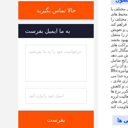
 مختلف با
حالا تماس بگیرید
 محیط های
 مختلف را
ی و تعویض
به ما ایمیل بفرست
 را منتقل
براکت های
گنال تاثیر
 فولاد ها دارای
و آن را در
کنترل تغییر شکل بسیار عالی می کنند.تمام اجزای آن با گالوانیزهای گرم برای ضد خوردگی درمان می شوند.، و ضخامت گالوانیزه ≥86um است. این
ره جدا می
فاده و نگهداری عادی ،
ات، و کاهش
الیت لرزه
نه در برابر باد های
اومت کنه
بفرست