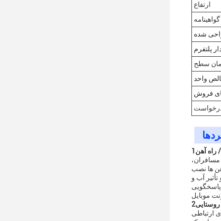
ارتفاع
گواهینامه
احی شده
ار پلتفرم
مان سطح
الص واحد
ای فروش
رخواست
/ راه آهن
ت مسافران،
هن ها نصب
تأثیر آب و
 پاسخگویی
 روستایی
ی ارتباطی