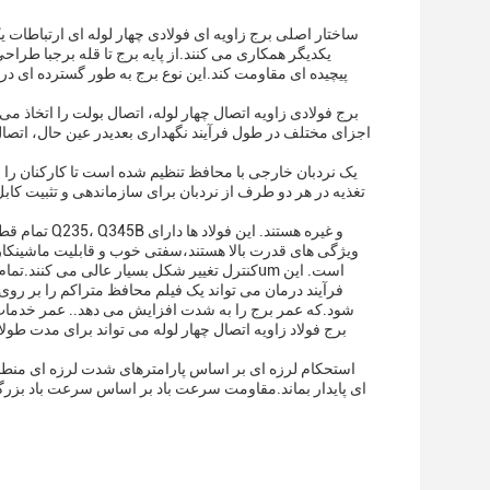
ساختار اصلی برج زاویه ای فولادی چهار لوله ای ارتباطات ی
یکدیگر همکاری می کنند.از پايه برج تا قله برجبا طر
پیچیده ای مقاومت کند.این نوع برج به طور گسترده ای در
برج فولادی زاویه اتصال چهار لوله، اتصال بولت را اتخاذ 
اجزای مختلف در طول فرآیند نگهداری بعدیدر عین حال، اتصال
یک نردبان خارجی با محافظ تنظیم شده است تا کارکنان را 
تغذیه در هر دو طرف از نردبان برای سازماندهی و تثبیت کابل
تمام قطعات ب
ویژگی های قدرت بالا هستند،سفتی خوب و قابلیت ماشینکاریاین
فرآیند درمان می تواند یک فیلم محافظ متراکم را بر رو
برج فولاد زاویه اتصال چهار لوله می تواند برای مدت طولا
استحکام لرزه ای بر اساس پارامترهای شدت لرزه ای منطقه