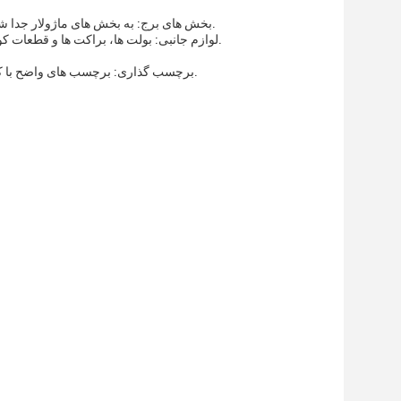
بخش های برج: به بخش های ماژولار جدا شده، با فیلم ضد زنگ پیچیده شده و با بند های فولادی بر روی پالت های چوبی بسته شده است.
لوازم جانبی: بولت ها، براکت ها و قطعات کوچک در کیسه های پلاستیکی بسته بندی شده + جعبه های کارتن ماندگار بسته بندی می شوند.
برچسب گذاری: برچسب های واضح با کد محصول، وزن و دستورالعمل های استفاده (به عنوان مثال، "شکسته" ، "خشک نگه دارید").