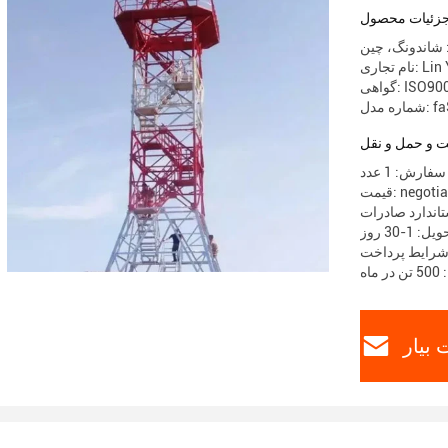
زئیات محصول
 شاندونگ، چین
Lin Yuch
ISO9001/ C
faSt-a8
 و حمل و نقل
ارش: 1 عدد
 negotiable
تاندارد صادرات
 1-30 روز
اه
بیار