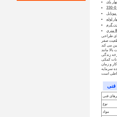
ار پای
موبایل
ار لوله
دن گرم
 ای طراحی
قطعیت صفر
یه روی ≥86um، تشکیل یک لایه
انات کمکی
ده سرمایه
رهای فنی
نوع
مواد