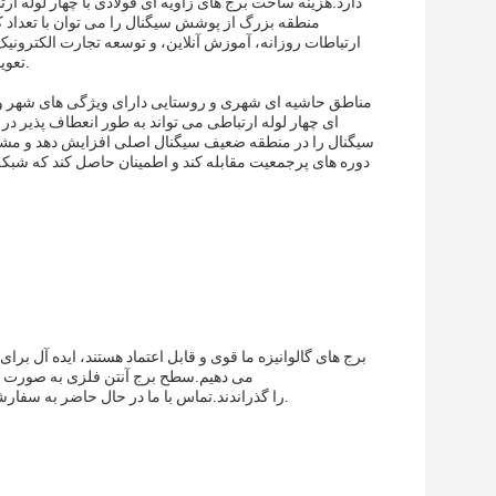
دارد.هزینه ساخت برج های زاویه ای فولادی با چهار لوله
منطقه بزرگ از پوشش سیگنال را می توان با تعداد کم
ارتباطات روزانه، آموزش آنلاین، و توسعه تجارت الکترون
تعویض مکرر را کاهش می دهد،تضمین عملکرد پایدار شبکه های ارتباطی روستایی در دراز مدت.
مناطق حاشیه ای شهری و روستایی دارای ویژگی های شهر و رو
ای چهار لوله ارتباطی می تواند به طور انعطاف پذی
سیگنال را در منطقه ضعیف سیگنال اصلی افزایش دهد و مشکلا
دوره های پرجمعیت مقابله کند و اطمینان حاصل کند که شبکه
برج های گالوانیزه ما قوی و قابل اعتماد هستند، ایده آل بر
می دهیم.سطح برج آنتن فلزی به صورت گرم
ISO9001:2008/TL9000 را گذراندند.تماس با ما در حال حاضر به سفارشی کردن برج فولاد گالوانیزه خود را با توجه به نقاشی های خود را.