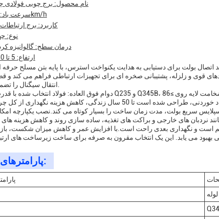
نام محصول: برج چوبی فولادی چه
سرعت باد: 0-330km/h
کاربرد: برج ارتباطات 
نوع: چه
درمان سطح: گالوانیزه کر
ارتفاع: 5 تا 80 متري
ند اتصال بولت برای دستیابی به هدایت یکنواخت استرس، با پایه بتن مسلح حرفه
دهای قوی و زلزله، پشتیبانی صخره ای برای تجهیزات ارتباطی فراهم می کند و 
انتقال سیگنال را تضمین می کند.
دوام فوق العاده: فولاد انتخاب شده با قدرت بالا مانند Q235 و Q345B، درمان ضد خوردگی گالوانیزه گرم، ضخامت لا
 اسپلایس سریع بولت، مدت زمان ساخت را بسیار کوتاه می کند.نصب یکپارچه امک
یه کم است و نگهداری بعدی راحت است.با افزایش عمر و کاهش میزان شکست، باز
پارامترهای فنی:
حات
پارامت
لوله