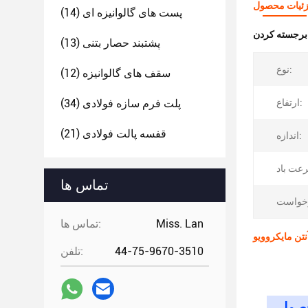
ئیات محصول
پست های گالوانیزه ای
(14)
:
پشتبند حصار بتنی
(13)
نوع:
سقف های گالوانیزه
(12)
ارتفاع:
پلت فرم سازه فولادی
(34)
قفسه پالت فولادی
(21)
اندازه:
تماس ها
Miss. Lan
تماس ها:
44-75-9670-3510
تلفن: