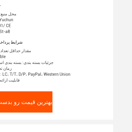
ج
محل منبع:
نام تجاری: un
گواهی: E
شماره مدل: 
شرایط پرداخت
مقدار حداقل تعداد سف
قیمت:
جزئیات بسته بندی: بسته بندی اس
زمان تحویل:
شرایط پرداخت: LC، T/T، D/P، PayPal، Western Union
قابلیت ارائه: 500 تن در م
بهترین قیمت رو بدست 