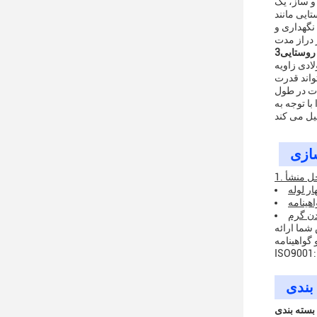
و ساز، یک
ایی مانند
نگهداری و
 روستایی
ادی زاویه
واند قدرت
ات در طول
ا توجه به
ار لوله
دن گرم
 شما ارائه
گواهینامه
بندی
بسته بندی