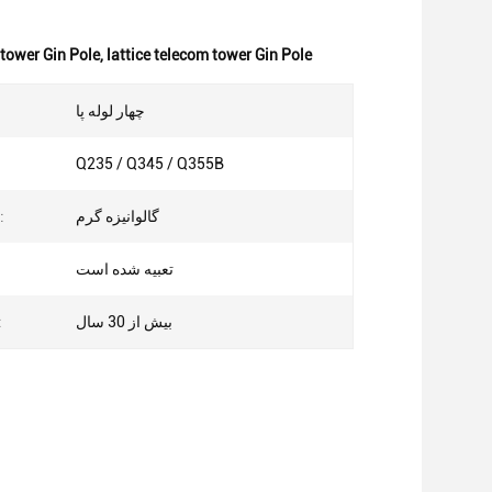
 tower Gin Pole
,
lattice telecom tower Gin Pole
چهار لوله پا
Q235 / Q345 / Q355B
گالوانیزه گرم
درمان سطح:
تعبیه شده است
بیش از 30 سال
عمر خ