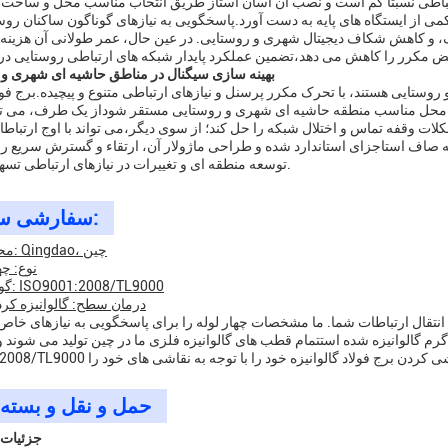
 ارتباطی نسبتا کم است و نصب آن آسان استاز طریق انتخاب مناسب محل و ساخت 
ی از ایستگاه های پایه به دست آورد.پاسخگویی به نیازهای گوناگون ساکنان روست
یک، و کاهش شکاف دیجیتال شهری و روستایی. در عین حال، عمر طولانی آن هزینه 
3بهینه سازی سیگنال در مناطق حاشیه ای شهری و
ستایی هستند، با تحرک مکرر پرسنل و نیازهای ارتباطی متنوع و پیچیده.برج فول
ر در محل مناسب منطقه حاشیه ای شهری و روستایی مستقر شوداز یک طرف، می ت
ت وقفه تماس و اختلال شبکه را حل کند؛ از سوی دیگر،می تواند با اوج ارتباط
 صاف استاجزای استاندارد شده و طراحی ماژولار آن، ارتقاء و گسترش سریع را ب
توسعه منطقه ای و تغییرات در نیازهای ارتباطی تسهیل می کند.
سفارشی سازی:
محل منشأ: Qingdao، چین
نوع: چه
گواهینامه: ISO9001:2008/TL9000
درمان سطح: گالوانیزه کر
ای انتقال ارتباطات شما. ما مشخصات چهار لوله را برای پاسخگویی به نیازهای خاص
 گالوانیزه شده استتمام قطب های گالوانیزه فلزی ما در چین تولید می شوند و 
حمل و نقل و بسته 
جزئیات 