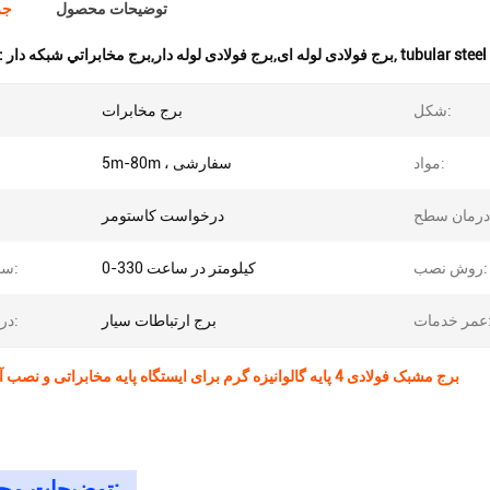
توضیحات محصول
جز
tubular steel
,
برج فولادی لوله ای,برج فولادی لوله دار,برج مخابراتي شبكه دار
برجسته کردن
شکل:
برج مخابرات
مواد:
5m-80m ، سفارشی
درخواست کاستومر
روش نصب:
0-330 کیلومتر در ساعت
سرعت باد:
دمات:
برج ارتباطات سیار
درخواست:
برج مشبک فولادی 4 پایه گالوانیزه گرم برای ایستگاه پایه مخابراتی و نصب آنتن مایکروویو
توضیحات محصول: