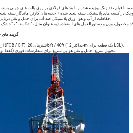
حفاظت از آب و هوا: ورق پلاستیکی ضد آب برای حمل و نقل دریایی / جاده ای.
گزینه های 
از طریق دریا (FOB / CIF): کانتینرهای 20ft / 40ft (حداکثر 12m یک قطعه برای LCL).
تحویل سریع: حمل و نقل هوایی سریع برای سفارشات فوری (فقط لوازم جانبی).