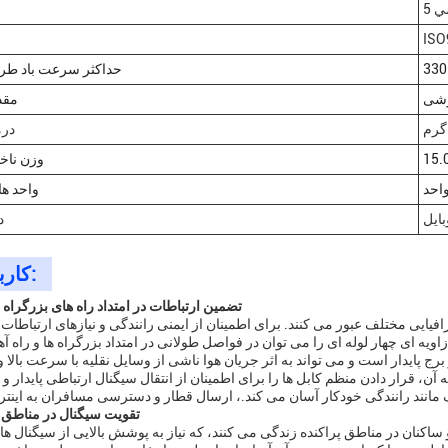
ISO
حداکثر سرعت باد طر
شی
مقد
 گرم
در
وزن ناخ
احد
واحد ه
بایل
د
کاربردها:
1تضمین ارتباطات در امتداد راه های بزرگراه 
افیایی مختلف عبور می کنند. برای اطمینان از ایمنی رانندگی و نیازهای ارتباطا
یه ای چهار لوله ای را می توان در فواصل طولانی در امتداد بزرگراه ها و راه آ
ج پایدار است و می تواند به اثر جریان هوا ناشی از وسایل نقلیه با سرعت بالا و 
ن، قرار دادن منظم کابل ها را برای اطمینان از انتقال سیگنال ارتباطی پایدار و
2تقویت سیگنال در مناطق
کنان در مناطق پراکنده زندگی می کنند، که نیاز به پوشش بالایی از سیگنال ها