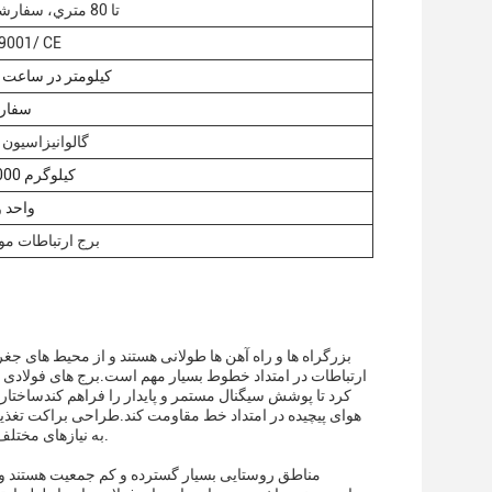
5 تا 80 متري، سفارشي
9001/ CE
330 کیلومتر در ساعت
سفار
گالوانیزاسیون
15.000 کیلوگرم
واحد و
برج ارتباطات مو
بزرگراه ها و راه آهن ها طولانی هستند و از محیط های جغر
ارتباطات در امتداد خطوط بسیار مهم است.برج های فولادی زاو
کرد تا پوشش سیگنال مستمر و پایدار را فراهم کندساختار بر
هوای پیچیده در امتداد خط مقاومت کند.طراحی براکت تغذیه آ
به نیازهای مختلف مانند رانندگی خودکار آسان می کند.، ارسال قطار و دسترسی مسافران به اینترنت موبایل.
مناطق روستایی بسیار گسترده و کم جمعیت هستند و سا