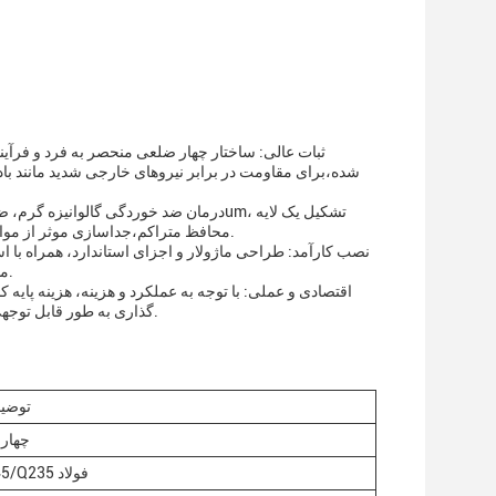
ثبات عالی: ساختار چهار ضلعی منحصر به فرد و فرآی
شده،برای مقاومت در برابر نیروهای خارجی شدید مانند با
محافظ متراکم،جداسازی موثر از مواد خوردنی، طراحی شده است تا 50 سال زندگی، کاهش هزینه نگهداری از کل چرخه زندگی.
نصب کارآمد: طراحی ماژولار و اجزای استاندارد، همراه با
مانند نردبان های خارجی و براکت های تغذیه، ساده سازی روند و کاهش هزینه های کار و زمان.
اقتصادی و عملی: با توجه به عملکرد و هزینه، هزینه پا
گذاری به طور قابل توجهی بهبود می یابد. این یک انتخاب مقرون به صرفه برای ساخت زیرساخت های ارتباطی است.
توضی
چهار 
Q345/Q235 فولاد