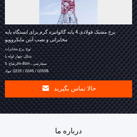
برج مشبک فولادی 4 پایه گالوانیزه گرم برای ایستگاه پایه
مخابراتی و نصب آنتن مایکروویو
نوع: برج مخابرات
شکل: چهار لوله پا
ارتفاع: 5m-80m ، سفارشی
مواد: Q235 / Q345 / Q355B
حالا تماس بگیرید
درباره ما