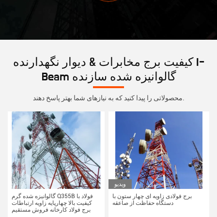
کیفیت برج مخابرات & دیوار نگهدارنده I-
Beam گالوانیزه شده سازنده
محصولاتی را پیدا کنید که به نیازهای شما بهتر پاسخ دهند.
ویدیو
برج فولادی زاویه ای چهار ستون با
گالوانيزه شده گرم Q355B فولاد با
دستگاه حفاظت از صاعقه
کيفيت بالا چهارپايه زاويه ارتباطات
برج فولاد کارخانه فروش مستقيم