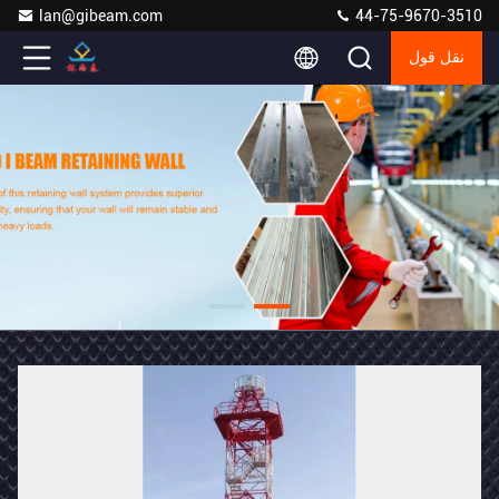
lan@gibeam.com
44-75-9670-3510
نقل قول