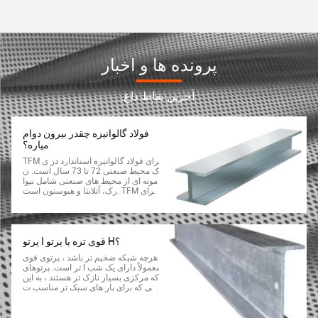
پرونده ها و اخبار
آخرین نقاط داغ
فولاد گالوانیزه چقدر بیرون دوام
میاره؟
TFM برای فولاد گالوانیزه استاندارد در ی
ک محیط صنعتی 72 تا 73 سال است. ن
مونه ای از محیط های صنعتی شامل نیوا
رک، آتلانتا و هیوستون است. TFM برای
فولاد گالوانیزه استاندارد در یک محیط د
ریایی گرمسیری 75 تا 78 سال است.
پرتو I قوی تره یا پرتو H؟
هرچه شبکه ضخیم تر باشد ، پرتوی قوی
تر است. پرتوهای I معمولاً دارای یک شب
که مرکزی بسیار نازک تر هستند ، به این
معنی که برای بار های سبک تر مناسب ت
ر هستند. در مقابل ، پرتوهای H دارای ی
ک شبکه بسیار ضخیم تر هستند ،تا بتون
ن کمک قوی تری بکنن.